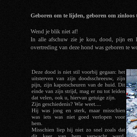
Geboren om te lijden, geboren om zinloos t
Wend je blik niet af!
In alle afschuw zie je kou, dood, pijn en 
overtreding van deze hond was geboren te wo
Deze dood is niet stil voorbij gegaan: het
uitsterven van zijn doodsschreeuw, zijn
pijn, zijn kapotscheuren van de huid. Dit
einde van zijn strijd, mag er nu tot leiden
dat velen, ook u, hiervan getuige zijn.
Zijn geschiedenis? Wie weet....
Hij was jong en sterk, maar misschien
was iets was niet goed verlopen voor
hem.
Misschien liep hij niet zo snel zoals dat
dit keer van hem verwacht werd.