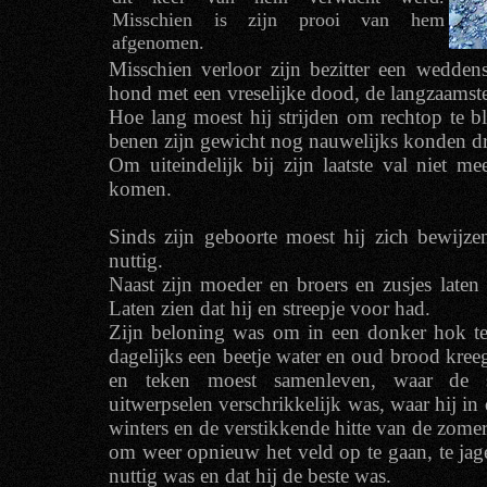
Misschien is zijn prooi van hem
afgenomen.
Misschien verloor zijn bezitter een weddens
hond met een vreselijke dood, de langzaamste,
Hoe lang moest hij strijden om rechtop te bli
benen zijn gewicht nog nauwelijks konden d
Om uiteindelijk bij zijn laatste val niet m
komen.
Sinds zijn geboorte moest hij zich bewijze
nuttig.
Naast zijn moeder en broers en zusjes laten 
Laten zien dat hij en streepje voor had.
Zijn beloning was om in een donker hok ter
dagelijks een beetje water en oud brood kree
en teken moest samenleven, waar de 
uitwerpselen verschrikkelijk was, waar hij in
winters en de verstikkende hitte van de zomer
om weer opnieuw het veld op te gaan, te jage
nuttig was en dat hij de beste was.