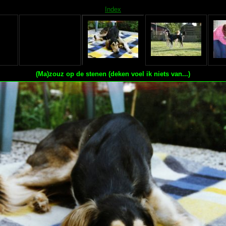
Index
(Ma)zouz op de stenen (deken voel ik niets van...)