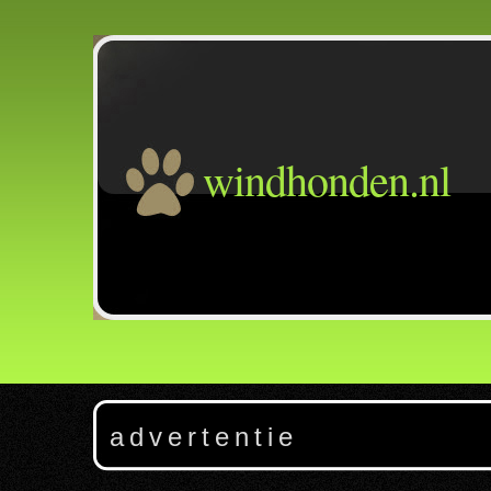
windhonden.nl
a d v e r t e n t i e