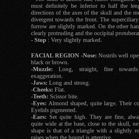
must definitely be inferior to half the le
directions of the axes of the skull and the mu
divergent towards the front. The superciliary
furrow are slightly marked. On the other hand,
clearly protruding and the occipital protuber
- Stop
: Very slightly marked.
FACIAL REGION
-Nose:
Nostrils well ope
black or brown.
-Muzzle:
Long, straight, fine towards
exaggeration.
-Jaws:
Long and strong.
-Cheeks:
Flat.
-Teeth:
Scissor bite.
-Eyes:
Almond shaped, quite large. Their co
Eyelids pigmented.
-Ears:
Set quite high. They are fine, alwa
quite wide at the base, close to the skull, ne
shape is that of a triangle with a slightly 
raises when the hound is attentive.