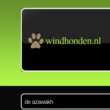
windhonden.nl
de azawakh