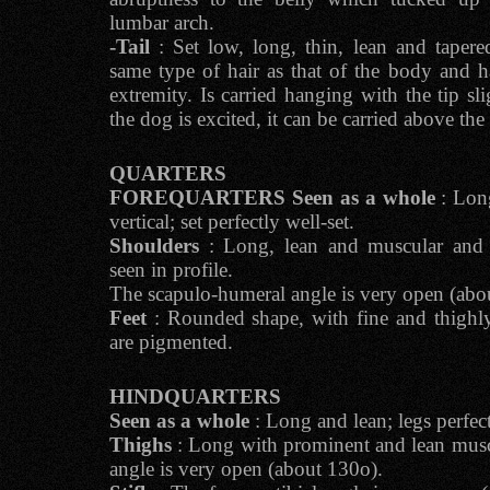
lumbar arch.
-Tail
: Set low, long, thin, lean and tapere
same type of hair as that of the body and ha
extremity. Is carried hanging with the tip sl
the dog is excited, it can be carried above the
QUARTERS
FOREQUARTERS
Seen as a whole
: Long
vertical; set perfectly well-set.
Shoulders
: Long, lean and muscular and o
seen in profile.
The scapulo-humeral angle is very open (abo
Feet
: Rounded shape, with fine and thighly
are pigmented.
HINDQUARTERS
Seen as a whole
: Long and lean; legs perfect
Thighs
: Long with prominent and lean musc
angle is very open (about 130o).