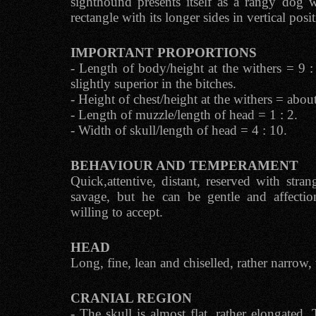
sighthound presents itself as a rangy dog 
rectangle with its longer sides in vertical posi
IMPORTANT PROPORTIONS
- Length of body/height at the withers = 9 :
slightly superior in the bitches.
- Height of chest/height at the withers = about
- Length of muzzle/length of head = 1 : 2.
- Width of skull/length of head = 4 : 10.
BEHAVIOUR AND TEMPERAMENT
Quick,attentive, distant, reserved with str
savage, but he can be gentle and affectio
willing to accept.
HEAD
Long, fine, lean and chiselled, rather narrow,
CRANIAL REGION
- The skull is almost flat, rather elongated.