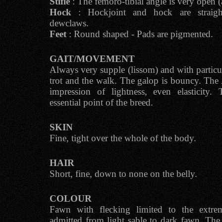
Stifle
: The femoro-tibial angle is very open 
Hock
: Hockjoint and hock are straigh
dewclaws.
Feet
: Round shaped - Pads are pigmented.
GAIT/MOVEMENT
Always very supple (lissom) and with particul
trot and the walk. The galop is bouncy. The
impression of lightness, even elasticity
essential point of the breed.
SKIN
Fine, tight over the whole of the body.
HAIR
Short, fine, down to none on the belly.
COLOUR
Fawn with flecking limited to the extrem
admitted from light sable to dark fawn. Th