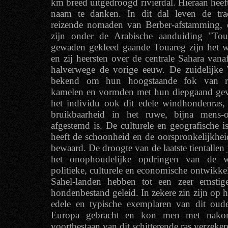
km breed uitgedroogd rivierdal. Hieraan heeft
naam te danken. In dit dal leven de tradi
reizende nomaden van Berber-afstamming, 
zijn onder de Arabische aanduiding "To
gewaden gekleed gaande Touareg zijn het wo
en zij heersten over de centrale Sahara van
halverwege de vorige eeuw. De zuidelijke
bekend om hun hoogstaande fok van ru
kamelen en vormden met hun diepgaand gev
het individu ook dit edele windhondenras,
bruikbaarheid in het ruwe, bijna mens-on
afgestemd is. De culturele en geografische i
heeft de schoonheid en de oorspronkelijkhei
bewaard. De droogte van de laatste tientallen 
het onophoudelijke opdringen van de w
politieke, culturele en economische ontwikke
Sahel-landen hebben tot een zeer ernstig
hondenbestand geleid. In zekere zin zijn op he
edele en typische exemplaren van dit oud
Europa gebracht en kon men met nakom
voortbestaan van dit schitterende ras verzeker