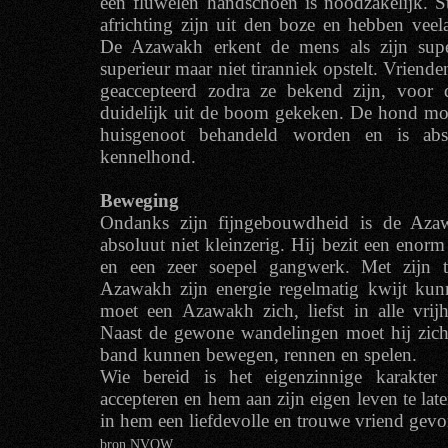
een fluwelen handschoen is noodzakelijk. S
africhting zijn uit den boze en hebben veela
De Azawakh erkent de mens als zijn super
superieur maar niet tiranniek opstelt. Vrien
geaccepteerd zodra ze bekend zijn, voor 
duidelijk uit de boom gekeken. De hond moe
huisgenoot behandeld worden en is abso
kennelhond.
Beweging
Ondanks zijn fijngebouwdheid is de Aza
absoluut niet kleinzerig. Hij bezit een eno
en een zeer soepel gangwerk. Met zijn 
Azawakh zijn energie regelmatig kwijt ku
moet een Azawakh zich, liefst in alle vrij
Naast de gewone wandelingen moet hij zich 
band kunnen bewegen, rennen en spelen.
Wie bereid is het eigenzinnige karakte
accepteren en hem aan zijn eigen leven te lat
in hem een liefdevolle en trouwe vriend gev
bron NVOW