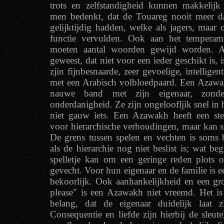
trots en zelfstandigheid kunnen makkelij
men bedenkt, dat de Touareg nooit meer d
gelijktijdig hadden, welke als jagers, maa
functie vervulden. Ook aan het tempera
moeten aantal woorden gewijd worden. Al
geweest, dat niet voor een ieder geschikt is,
zjin fijnbesnaarde, zeer gevoelige, intelligen
met een Arabisch volbloedpaard. Een Azawak
nauwe band met zijn eigenaar, zond
onderdanigheid. Ze zijn ongeloofljik snel in 
niet gauw iets. Een Azawakh heeft een st
voor hierarchische verhoudingen, maar kan sn
De grens tussen spelen en vechten is soms 
als de hierarchie nog niet beslist is; wat be
spelletje kan om een geringe reden plots o
gevecht. Voor hun eigenaar en de familie is 
bekoorlijk. Ook aanhankelijkheid en een gr
please" is een Azawakh niet vreemd. Het is
belang, dat de eigenaar duidelijk laat 
Consequentie en liefde zijn hierbij de sleutel