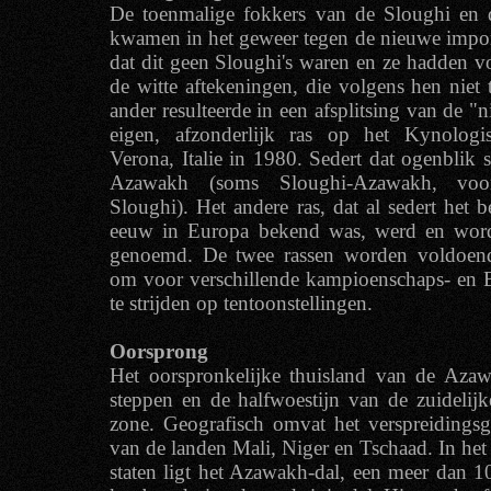
De toenmalige fokkers van de Sloughi en 
kwamen in het geweer tegen de nieuwe impor
dat dit geen Sloughi's waren en ze hadden vo
de witte aftekeningen, die volgens hen niet
ander resulteerde in een afsplitsing van de 
eigen, afzonderlijk ras op het Kynologi
Verona, Italie in 1980. Sedert dat ogenblik s
Azawakh (soms Sloughi-Azawakh, voo
Sloughi). Het andere ras, dat al sedert het 
eeuw in Europa bekend was, werd en word
genoemd. De twee rassen worden voldoende
om voor verschillende kampioenschaps- en Be
te strijden op tentoonstellingen.
Oorsprong
Het oorspronkelijke thuisland van de Azaw
steppen en de halfwoestijn van de zuidelij
zone. Geografisch omvat het verspreidingsg
van de landen Mali, Niger en Tschaad. In het
staten ligt het Azawakh-dal, een meer dan 