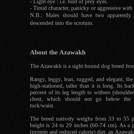
- Light eye : i.e. bird of prey eyes.
- Timid character, panicky or aggressive with 
N.B.: Males should have two apparently n
descended into the scrotum.
About the Azawakh
The Azawakh is a sight hound dog breed fro
Rangy, leggy, lean, rugged, and elegant, th
high-stationed, taller than it is long. Its b
percent of its leg length to withers (shoulder
chest, which should not go below the
tuck/waist.
The breed natively weighs from 33 to 55 p
height is 24 to 29 inches (60-74 cm). As a p
(protein and reduced calorie) diet, an Azawa